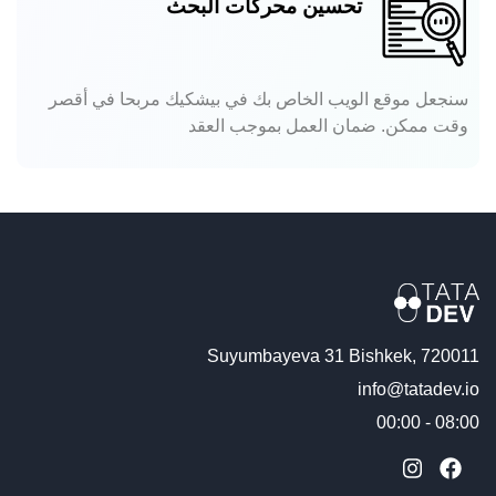
تحسين محركات البحث
سنجعل موقع الويب الخاص بك في بيشكيك مربحا في أقصر
وقت ممكن. ضمان العمل بموجب العقد
Suyumbayeva 31 Bishkek, 720011
info@tatadev.io
08:00 - 00:00